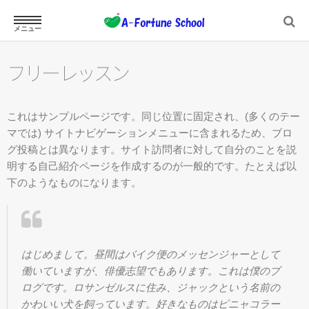
メニュー
ホーム
フリーレッスン
これはサンプルページです。同じ位置に固定され、(多くのテー
マでは) サイトナビゲーションメニューに含まれるため、ブロ
スクール案内
グ投稿とは異なります。サイト訪問者に対して自分のことを説
明する自己紹介ページを作成するのが一般的です。たとえば以
下のようなものになります。
ジュニアスクール
はじめまして。昼間はバイク便のメッセンジャーとして
働いていますが、俳優志望でもあります。これは僕のブ
プロフィール
ログです。ロサンゼルスに住み、ジャックという名前の
かわいい犬を飼っています。好きなものはピニャコラー